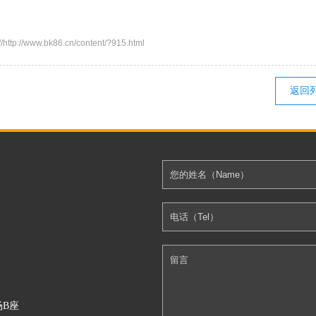
.bk86.cn/content/?915.html
返回
场B座